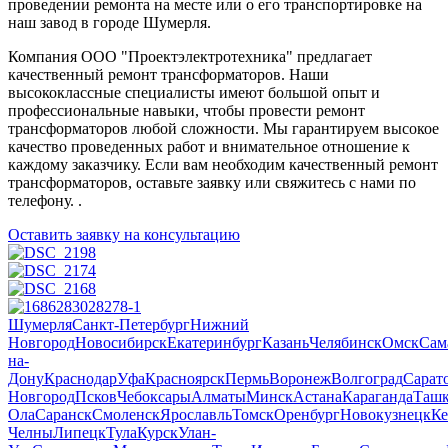
проведении ремонта на месте или о его транспортировке на
наш завод в городе Шумерля.
Компания ООО "Проектэлектротехника" предлагает
качественный ремонт трансформаторов. Наши
высококлассные специалисты имеют большой опыт и
профессиональные навыки, чтобы провести ремонт
трансформаторов любой сложности. Мы гарантируем высокое
качество проведенных работ и внимательное отношение к
каждому заказчику. Если вам необходим качественный ремонт
трансформаторов, оставьте заявку или свяжитесь с нами по
телефону. .
Оставить заявку на консультацию
Шумерля
Санкт-Петербург
Нижний
Новгород
Новосибирск
Екатеринбург
Казань
Челябинск
Омск
Сам
на-
Дону
Краснодар
Уфа
Красноярск
Пермь
Воронеж
Волгоград
Сарат
Новгород
Псков
Чебоксары
Алматы
Минск
Астана
Караганда
Ташк
Ола
Саранск
Смоленск
Ярославль
Томск
Оренбург
Новокузнецк
Ке
Челны
Липецк
Тула
Курск
Улан-