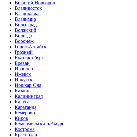
Великий Новгород
Владивосток
Владикавказ
Владимир
Волгоград
Волжский
Вологда
Воронеж
Горно-Алтайск
Грозный
Екатеринбург
Ереван
Иваново
Ижевск
Иркутск
Йошкар-Ола
Казань
Калининград
Калуга
Караганда
Кемерово
Киров
Комсомольск-на-Амуре
Кострома
Краснодар