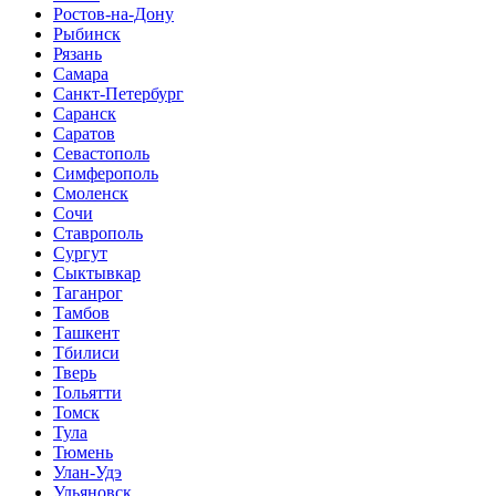
Ростов-на-Дону
Рыбинск
Рязань
Самара
Санкт-Петербург
Саранск
Саратов
Севастополь
Симферополь
Смоленск
Сочи
Ставрополь
Сургут
Сыктывкар
Таганрог
Тамбов
Ташкент
Тбилиси
Тверь
Тольятти
Томск
Тула
Тюмень
Улан-Удэ
Ульяновск