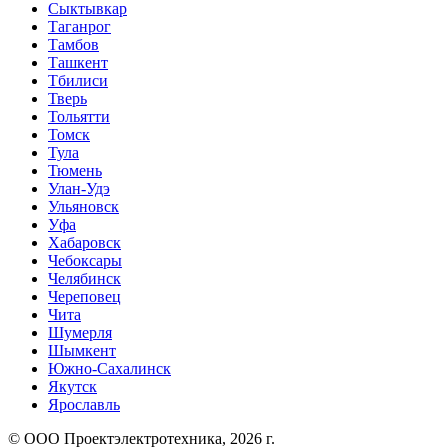
Сыктывкар
Таганрог
Тамбов
Ташкент
Тбилиси
Тверь
Тольятти
Томск
Тула
Тюмень
Улан-Удэ
Ульяновск
Уфа
Хабаровск
Чебоксары
Челябинск
Череповец
Чита
Шумерля
Шымкент
Южно-Сахалинск
Якутск
Ярославль
© ООО Проектэлектротехника, 2026 г.