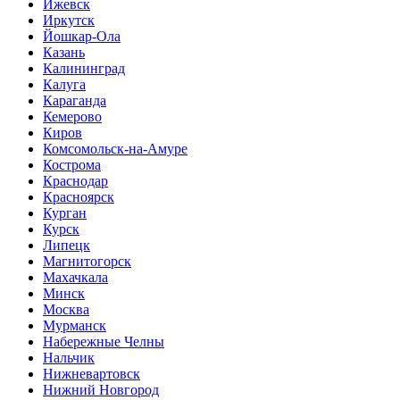
Ижевск
Иркутск
Йошкар-Ола
Казань
Калининград
Калуга
Караганда
Кемерово
Киров
Комсомольск-на-Амуре
Кострома
Краснодар
Красноярск
Курган
Курск
Липецк
Магнитогорск
Махачкала
Минск
Москва
Мурманск
Набережные Челны
Нальчик
Нижневартовск
Нижний Новгород