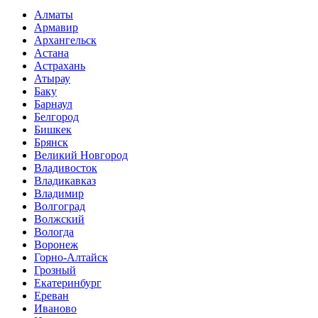
Алматы
Армавир
Архангельск
Астана
Астрахань
Атырау
Баку
Барнаул
Белгород
Бишкек
Брянск
Великий Новгород
Владивосток
Владикавказ
Владимир
Волгоград
Волжский
Вологда
Воронеж
Горно-Алтайск
Грозный
Екатеринбург
Ереван
Иваново