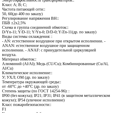
Энергоэффективность трансформаторов::
Класс А; В; С;
Частота питающей сети::
50, 60(до 400 по заказу)
Регулирование напряжения ВН::
ПБВ ±2х2,5%
Схема и группа соединений обмоток::
D/Yn-11; Y/D-11; Y/Yn-0; D/D-0; Y/Zn-11(др. по заказу)
Виды системы охлаждения: :
- AN: естественное воздушное при открытом исполнении. -
ANAN: естественное воздушное при защищенном
исполнении. - ANAF: с принудительной циркуляцией
воздуха.
Материал обмоток::
Алюминий (Al/Al); Медь (CU/Cu); Комбинированные (Cu/Al,
Al/Cu)
Климатическое исполнение::
У; УХЛ; ОМ (др. по заказу)
Температура окружающей среды::
от -60°C до +40°C (др. по заказу)
Степень защиты (по ГОСТ 14254-96): :
IP00 (без кожуха); IP21; IP31; IP41 (в защитном металлическом
кожухе); IP54 (уличное исполнение)
Класс пожаробезопасности::
F1