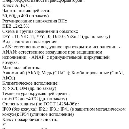
Энергоэффективность трансформаторов::
Класс А; В; С;
Частота питающей сети::
50, 60(до 400 по заказу)
Регулирование напряжения ВН::
ПБВ ±2х2,5%
Схема и группа соединений обмоток::
D/Yn-11; Y/D-11; Y/Yn-0; D/D-0; Y/Zn-11(др. по заказу)
Виды системы охлаждения: :
- AN: естественное воздушное при открытом исполнении. -
ANAN: естественное воздушное при защищенном
исполнении. - ANAF: с принудительной циркуляцией
воздуха.
Материал обмоток::
Алюминий (Al/Al); Медь (CU/Cu); Комбинированные (Cu/Al,
Al/Cu)
Климатическое исполнение::
У; УХЛ; ОМ (др. по заказу)
Температура окружающей среды::
от -60°C до +40°C (др. по заказу)
Степень защиты (по ГОСТ 14254-96): :
IP00 (без кожуха); IP21; IP31; IP41 (в защитном металлическом
кожухе); IP54 (уличное исполнение)
Класс пожаробезопасности::
F1