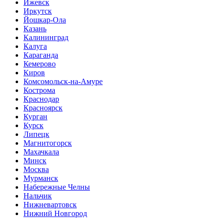
Ижевск
Иркутск
Йошкар-Ола
Казань
Калининград
Калуга
Караганда
Кемерово
Киров
Комсомольск-на-Амуре
Кострома
Краснодар
Красноярск
Курган
Курск
Липецк
Магнитогорск
Махачкала
Минск
Москва
Мурманск
Набережные Челны
Нальчик
Нижневартовск
Нижний Новгород