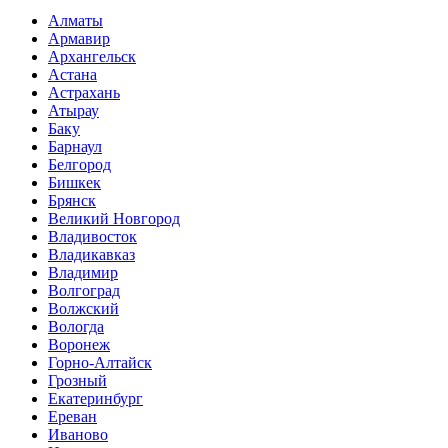
Алматы
Армавир
Архангельск
Астана
Астрахань
Атырау
Баку
Барнаул
Белгород
Бишкек
Брянск
Великий Новгород
Владивосток
Владикавказ
Владимир
Волгоград
Волжский
Вологда
Воронеж
Горно-Алтайск
Грозный
Екатеринбург
Ереван
Иваново