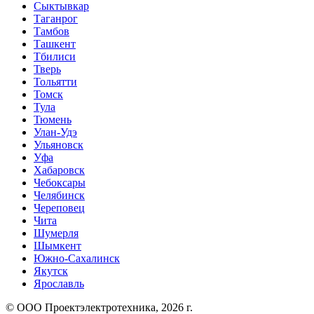
Сыктывкар
Таганрог
Тамбов
Ташкент
Тбилиси
Тверь
Тольятти
Томск
Тула
Тюмень
Улан-Удэ
Ульяновск
Уфа
Хабаровск
Чебоксары
Челябинск
Череповец
Чита
Шумерля
Шымкент
Южно-Сахалинск
Якутск
Ярославль
© ООО Проектэлектротехника, 2026 г.