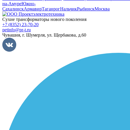
на-Амуре
Южно-
Сахалинск
Армавир
Таганрог
Нальчик
Рыбинск
Москва
Сухие трансформаторы нового поколения
+7 (8352) 23-70-20
petinfo@pr-t.ru
Чувашия,
г. Шумерля
,
ул. Щербакова, д.60