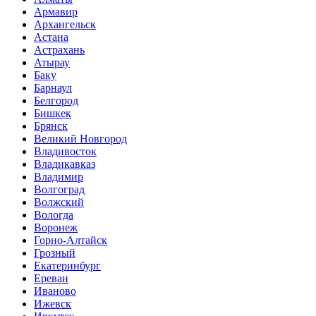
Армавир
Архангельск
Астана
Астрахань
Атырау
Баку
Барнаул
Белгород
Бишкек
Брянск
Великий Новгород
Владивосток
Владикавказ
Владимир
Волгоград
Волжский
Вологда
Воронеж
Горно-Алтайск
Грозный
Екатеринбург
Ереван
Иваново
Ижевск