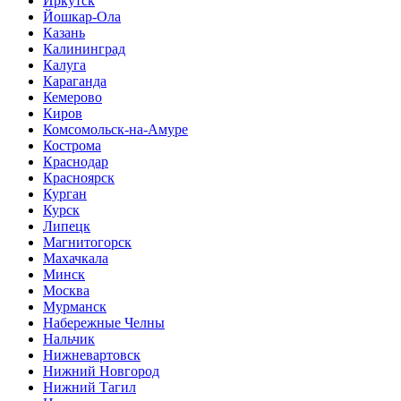
Иркутск
Йошкар-Ола
Казань
Калининград
Калуга
Караганда
Кемерово
Киров
Комсомольск-на-Амуре
Кострома
Краснодар
Красноярск
Курган
Курск
Липецк
Магнитогорск
Махачкала
Минск
Москва
Мурманск
Набережные Челны
Нальчик
Нижневартовск
Нижний Новгород
Нижний Тагил