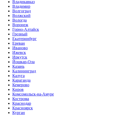
Владикавказ
Владимир
Волгоград
Волжский
Вологда
Воронеж
Горно-Алтайск
Грозный
Екатеринбург
Ереван
Иваново
Ижевск
Иркутск
Йошкар-Ола
Казань
Калининград
Калуга
Караганда
Кемерово
Киров
Комсомольск-на-Амуре
Кострома
Краснодар
Красноярск
Курган