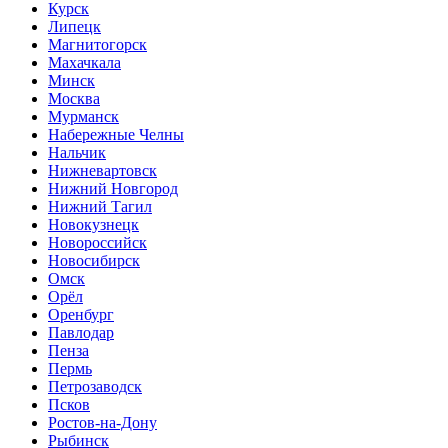
Курск
Липецк
Магнитогорск
Махачкала
Минск
Москва
Мурманск
Набережные Челны
Нальчик
Нижневартовск
Нижний Новгород
Нижний Тагил
Новокузнецк
Новороссийск
Новосибирск
Омск
Орёл
Оренбург
Павлодар
Пенза
Пермь
Петрозаводск
Псков
Ростов-на-Дону
Рыбинск