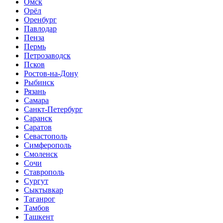
Омск
Орёл
Оренбург
Павлодар
Пенза
Пермь
Петрозаводск
Псков
Ростов-на-Дону
Рыбинск
Рязань
Самара
Санкт-Петербург
Саранск
Саратов
Севастополь
Симферополь
Смоленск
Сочи
Ставрополь
Сургут
Сыктывкар
Таганрог
Тамбов
Ташкент