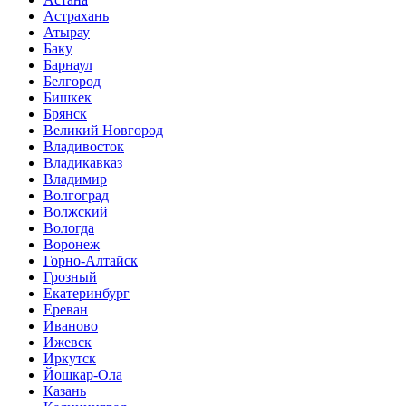
Астрахань
Атырау
Баку
Барнаул
Белгород
Бишкек
Брянск
Великий Новгород
Владивосток
Владикавказ
Владимир
Волгоград
Волжский
Вологда
Воронеж
Горно-Алтайск
Грозный
Екатеринбург
Ереван
Иваново
Ижевск
Иркутск
Йошкар-Ола
Казань